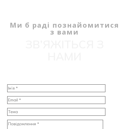
Ми б раді познайомитися
з вами
ЗВ’ЯЖІТЬСЯ З
НАМИ